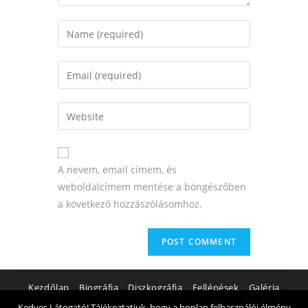
A nevem, email címem, és
weboldalcímem mentése a böngészőben
a következő hozzászólásomhoz.
Kezdőlap
Biográfia
Diszkográfia
Fellépések
Galéria
Kedves Látogató! Tájékoztatjuk, hogy a honlap felhasználói élmény