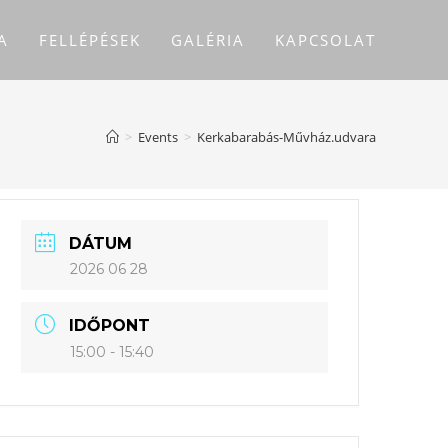
A
FELLÉPÉSEK
GALÉRIA
KAPCSOLAT
>
Events
>
Kerkabarabás-Művház.udvara
DÁTUM
2026 06 28
IDŐPONT
15:00 - 15:40